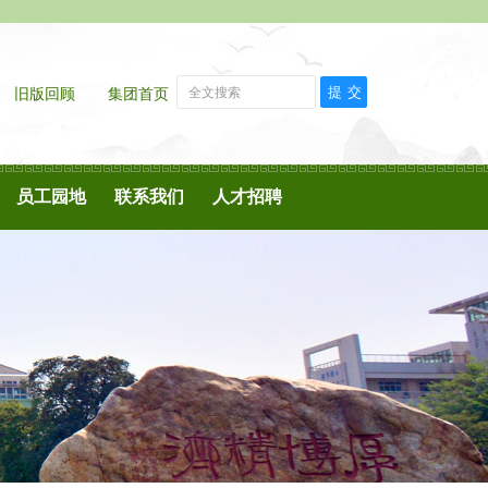
旧版回顾
集团首页
员工园地
联系我们
人才招聘