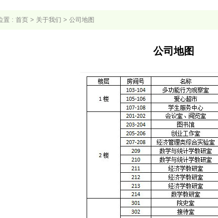
置 :
首页
>
关于我们
>
公司地图
公司地图